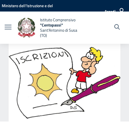
Vai ai contenuti
Vai al menu di navigazione
Vai al footer
Ministero dell'Istruzione e del
Accedi
Merito
Istituto Comprensivo
"Centopassi"
Sant'Antonino di Susa
(TO)