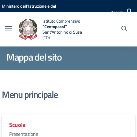
Vai ai contenuti
Vai al menu di navigazione
Vai al footer
Ministero dell'Istruzione e del
Accedi
Merito
Istituto Comprensivo
"Centopassi"
Sant'Antonino di Susa
(TO)
Mappa del sito
Menu principale
Scuola
Presentazione