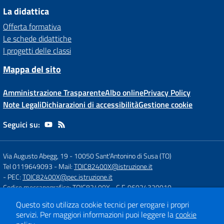
La didattica
Offerta formativa
Le schede didattiche
I progetti delle classi
Mappa del sito
Amministrazione Trasparente
Albo online
Privacy Policy
Note Legali
Dichiarazioni di accessibilità
Gestione cookie
Seguici su:
Via Augusto Abegg, 19
-
10050 Sant'Antonino di Susa (TO)
Tel 0119649093
- Mail:
TOIC82400X@istruzione.it
- PEC:
TOIC82400X@pec.istruzione.it
Codice meccanografico: TOIC82400X
- C.F. 96024320010
Questo sito utilizza cookie tecnici per erogare i propri
servizi.
Per maggiori informazioni puoi leggere la
cookie
Concept & Design by
Designers Italia