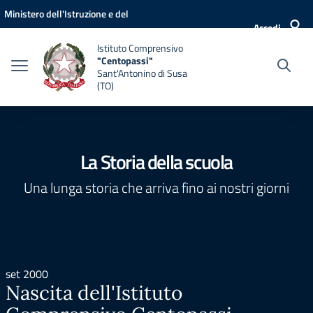
Vai ai contenuti
Vai al menu di navigazione
Vai al footer
Ministero dell'Istruzione e del
Accedi
Merito
Istituto Comprensivo
"Centopassi"
Sant'Antonino di Susa
(TO)
La Storia della scuola
Una lunga storia che arriva fino ai nostri giorni
set 2000
Nascita dell'Istituto