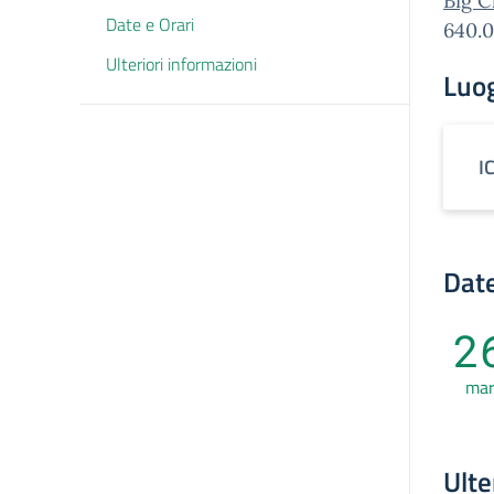
Big C
Date e Orari
640.0
Ulteriori informazioni
Luo
I
Date
2
ma
Ulte