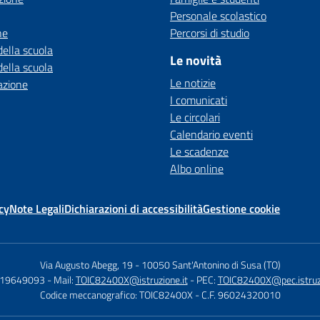
Personale scolastico
ne
Percorsi di studio
della scuola
Le novità
della scuola
Le notizie
azione
I comunicati
Le circolari
Calendario eventi
Le scadenze
Albo online
cy
Note Legali
Dichiarazioni di accessibilità
Gestione cookie
Via Augusto Abegg, 19
-
10050 Sant'Antonino di Susa (TO)
119649093
- Mail:
TOIC82400X@istruzione.it
- PEC:
TOIC82400X@pec.istruzi
Codice meccanografico: TOIC82400X
- C.F. 96024320010