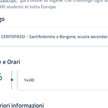
hallenge
, gara online di inglese che coinvolge ogni 
00 studenti in tutta Europa.
go
C CENTOPASSI - Sant'Antonino e Borgone, scuola secondar
 e Orari
6
14:00
r
riori informazioni