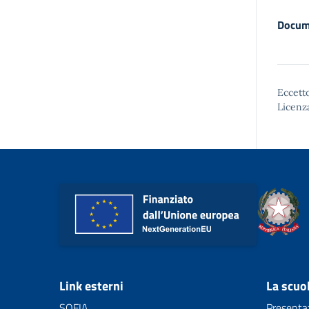
Docum
Eccetto
Licenz
Link esterni
La scuo
SOFIA
Presenta