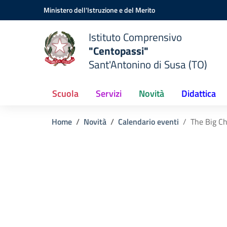
Vai ai contenuti
Vai al menu di navigazione
Vai al footer
Ministero dell'Istruzione e del Merito
Istituto Comprensivo
"Centopassi"
Sant'Antonino di Susa (TO)
Scuola
Servizi
Novità
Didattica
Home
Novità
Calendario eventi
The Big Ch