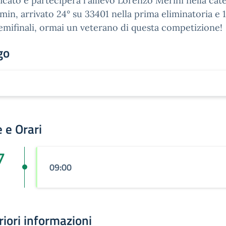
ficato e parteciperà l'allievo Lorenzo Merini nella cat
min, arrivato 24° su 33401 nella prima eliminatoria e 
semifinali, ormai un veterano di questa competizione!
go
 e Orari
7
09:00
riori informazioni