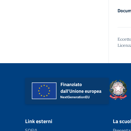
Docum
Eccetto
Licenz
Link esterni
La scuo
SOFIA
Presenta