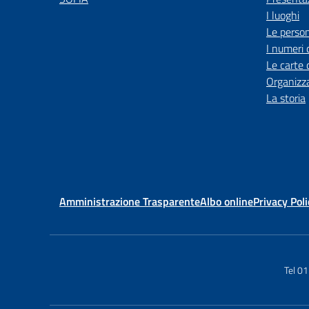
I luoghi
Le perso
I numeri 
Le carte 
Organizz
La storia
Amministrazione Trasparente
Albo online
Privacy Poli
Tel 0