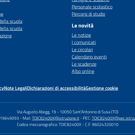
Personale scolastico
ne
Percorsi di studio
della scuola
Le novità
della scuola
Le notizie
azione
I comunicati
Le circolari
Calendario eventi
Le scadenze
Albo online
cy
Note Legali
Dichiarazioni di accessibilità
Gestione cookie
Via Augusto Abegg, 19
-
10050 Sant'Antonino di Susa (TO)
119649093
- Mail:
TOIC82400X@istruzione.it
- PEC:
TOIC82400X@pec.istruzi
Codice meccanografico: TOIC82400X
- C.F. 96024320010