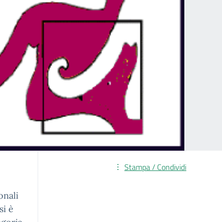
Stampa / Condividi
onali
si è