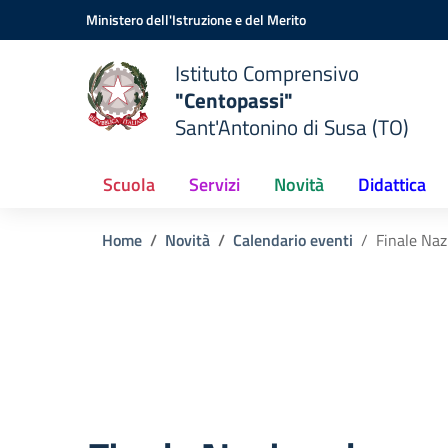
Vai ai contenuti
Vai al menu di navigazione
Vai al footer
Ministero dell'Istruzione e del Merito
Istituto Comprensivo
"Centopassi"
Sant'Antonino di Susa (TO)
Scuola
Servizi
Novità
Didattica
Home
Novità
Calendario eventi
Finale Na