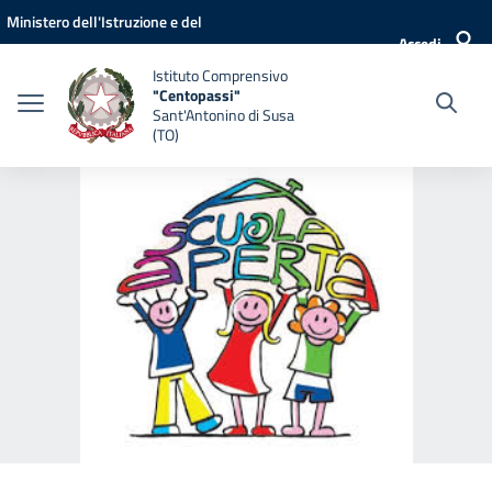
Vai ai contenuti
Vai al menu di navigazione
Vai al footer
Ministero dell'Istruzione e del
Accedi
Merito
Istituto Comprensivo
"Centopassi"
Sant'Antonino di Susa
(TO)