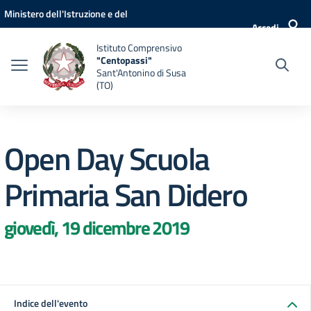
Vai ai contenuti
Vai al menu di navigazione
Vai al footer
Ministero dell'Istruzione e del
Accedi
Merito
Istituto Comprensivo
"Centopassi"
Sant'Antonino di Susa
(TO)
Open Day Scuola
Primaria San Didero
giovedì, 19 dicembre 2019
Indice dell'evento