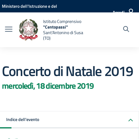
Vai ai contenuti
Vai al menu di navigazione
Vai al footer
Ministero dell'Istruzione e del
Accedi
Merito
Istituto Comprensivo
"Centopassi"
Sant'Antonino di Susa
(TO)
Concerto di Natale 2019
mercoledì, 18 dicembre 2019
Indice dell'evento