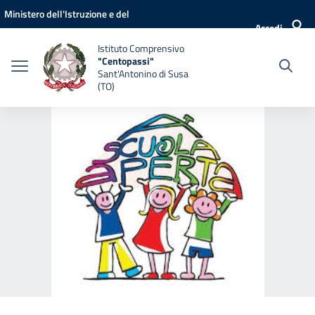
Vai ai contenuti
Vai al menu di navigazione
Vai al footer
Ministero dell'Istruzione e del
Accedi
Merito
Istituto Comprensivo
"Centopassi"
Sant'Antonino di Susa
(TO)