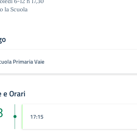
ledì 6-12 h 17,30
o la Scuola
go
cuola Primaria Vaie
 e Orari
8
17:15