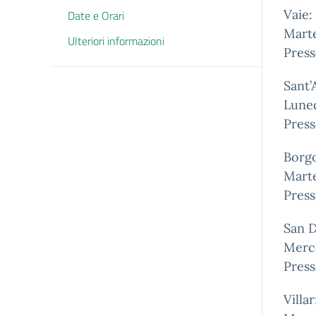
Vaie:
Date e Orari
Marte
Ulteriori informazioni
Press
Sant’
Luned
Press
Borg
Marte
Press
San D
Merco
Press
Villa