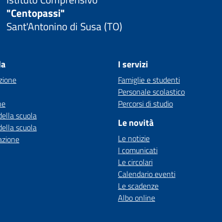
"Centopassi"
Sant'Antonino di Susa (TO)
la
I servizi
zione
Famiglie e studenti
Personale scolastico
ne
Percorsi di studio
della scuola
Le novità
della scuola
Le notizie
azione
I comunicati
Le circolari
Calendario eventi
Le scadenze
Albo online