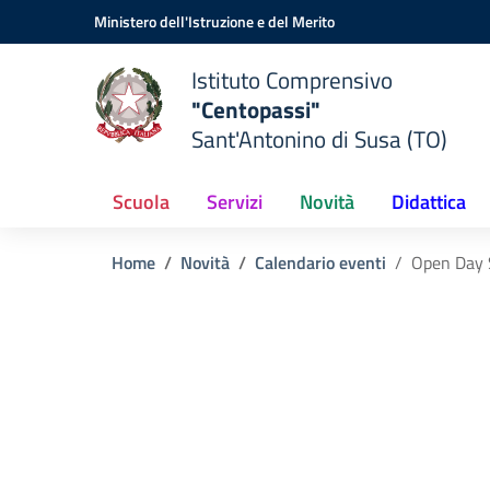
Vai ai contenuti
Vai al menu di navigazione
Vai al footer
Ministero dell'Istruzione e del Merito
Istituto Comprensivo
"Centopassi"
Sant'Antonino di Susa (TO)
Scuola
Servizi
Novità
Didattica
Home
Novità
Calendario eventi
Open Day 