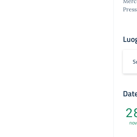
Merco
Press
Luo
S
Date
2
nov