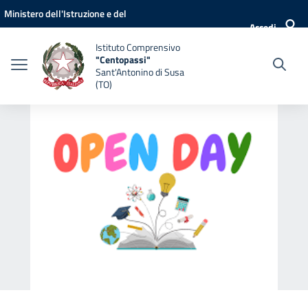
Vai ai contenuti
Vai al menu di navigazione
Vai al footer
Ministero dell'Istruzione e del
Accedi
Merito
Istituto Comprensivo
"Centopassi"
Sant'Antonino di Susa
(TO)