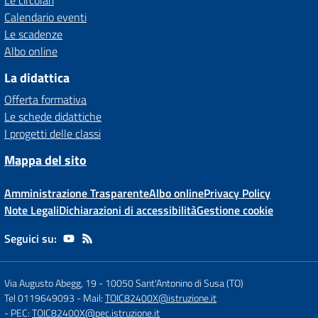
Le circolari
Calendario eventi
Le scadenze
Albo online
La didattica
Offerta formativa
Le schede didattiche
I progetti delle classi
Mappa del sito
Amministrazione Trasparente
Albo online
Privacy Policy
Note Legali
Dichiarazioni di accessibilità
Gestione cookie
Seguici su:
Via Augusto Abegg, 19
-
10050 Sant'Antonino di Susa (TO)
Tel 0119649093
- Mail:
TOIC82400X@istruzione.it
- PEC:
TOIC82400X@pec.istruzione.it