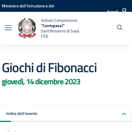
Vai ai contenuti
Vai al menu di navigazione
Vai al footer
Ministero dell'Istruzione e del
Accedi
Merito
Istituto Comprensivo
"Centopassi"
Sant'Antonino di Susa
(TO)
Giochi di Fibonacci
giovedì, 14 dicembre 2023
Indice dell'evento