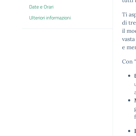
tutti 
Date e Orari
Ti as
Ulteriori informazioni
di tr
il mo
vasta
e men
Con "