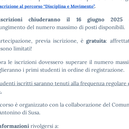
iscrizione al percorso “Disciplina e Movimento”
.
crizioni chiuderanno il 16 giugno 2025
o
ungimento del numero massimo di posti disponibili.
rtecipazione, previa iscrizione, è
gratuita
: affretta
 sono limitati!
ra le iscrizioni dovessero superare il numero mass
lieranno i primi studenti in ordine di registrazione.
tudenti iscritti saranno tenuti alla frequenza regolare 
.
rcorso è organizzato con la collaborazione del Comun
Antonino di Susa.
nformazioni
rivolgersi a: