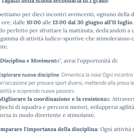
i
ragazzi della scuola secondaria di I grado
!
pettiamo per dieci incontri avvincenti, ognuno della 
e ore, dalle
10:00
alle
13:00 dal 30 giugno all’11 luglio
do perfetto per sfruttare la mattinata, dedicandoti a 
 gamma di attività ludico-sportive che stimoleranno 
te.
Disciplina e Moviment
o", avrai l'opportunità di:
Esplorare nuove discipline
: Dimentica la noia! Ogni incontro
un'occasione per provare sport diversi, mettendo alla prova le
abilità e scoprendo nuove passioni.
Migliorare la coordinazione e la resistenz
a: Attraver
giochi di squadra e percorsi motori, svilupperai agilità
forza in modo divertente e stimolante.
Imparare l'importanza della disciplina
: Ogni attività 