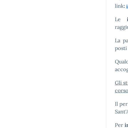
link
:
Le
is
raggi
La pa
posti
Qualo
accog
Gli s
corso
Il pe
Sant'
Per
i