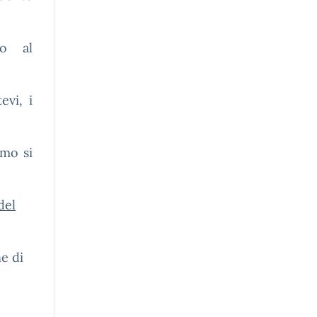
 al
tevi, i
imo si
del
e di