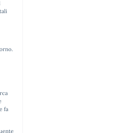
l
tali
iorno.
rca
e
e fa
uente