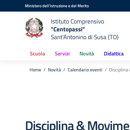
Vai ai contenuti
Vai al menu di navigazione
Vai al footer
Ministero dell'Istruzione e del Merito
Istituto Comprensivo
"Centopassi"
Sant'Antonino di Susa (TO)
Scuola
Servizi
Novità
Didattica
Home
Novità
Calendario eventi
Disciplina
Disciplina & Movime