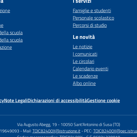
la
I servizi
zione
Famiglie e studenti
Personale scolastico
ne
Percorsi di studio
della scuola
Le novità
della scuola
Le notizie
azione
I comunicati
Le circolari
Calendario eventi
Le scadenze
Albo online
cy
Note Legali
Dichiarazioni di accessibilità
Gestione cookie
Via Augusto Abegg, 19
-
10050 Sant'Antonino di Susa (TO)
119649093
- Mail:
TOIC82400X@istruzione.it
- PEC:
TOIC82400X@pec.istruzi