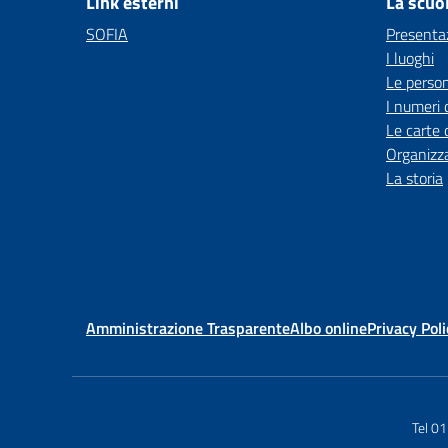
Link esterni
La scuo
SOFIA
Presenta
I luoghi
Le perso
I numeri 
Le carte 
Organizz
La storia
Amministrazione Trasparente
Albo online
Privacy Poli
Tel 0