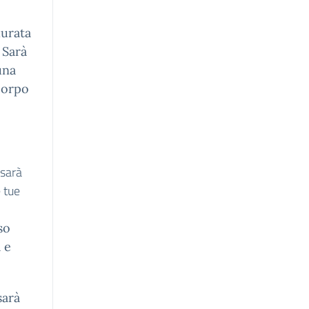
durata
. Sarà
una
corpo
 sarà
 tue
so
 e
sarà