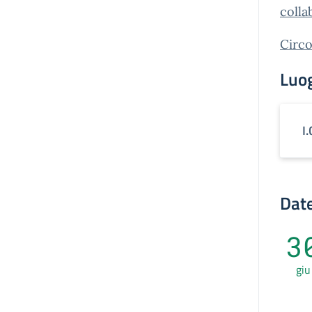
colla
Circo
Luo
I
Date
3
giu