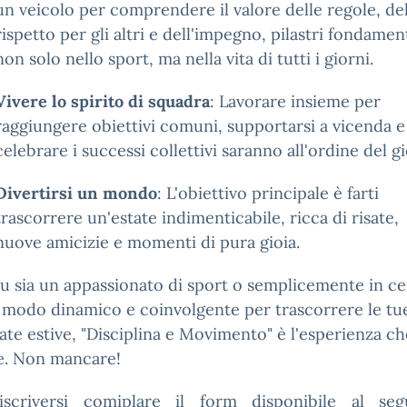
un veicolo per comprendere il valore delle regole, de
rispetto per gli altri e dell'impegno, pilastri fondamen
non solo nello sport, ma nella vita di tutti i giorni.
Vivere lo spirito di squadra
: Lavorare insieme per
raggiungere obiettivi comuni, supportarsi a vicenda e
celebrare i successi collettivi saranno all'ordine del g
Divertirsi un mondo
: L'obiettivo principale è farti
trascorrere un'estate indimenticabile, ricca di risate,
nuove amicizie e momenti di pura gioia.
u sia un appassionato di sport o semplicemente in ce
 modo dinamico e coinvolgente per trascorrere le tu
ate estive, "Disciplina e Movimento" è l'esperienza ch
e. Non mancare!
iscriversi comiplare il form disponibile al seg