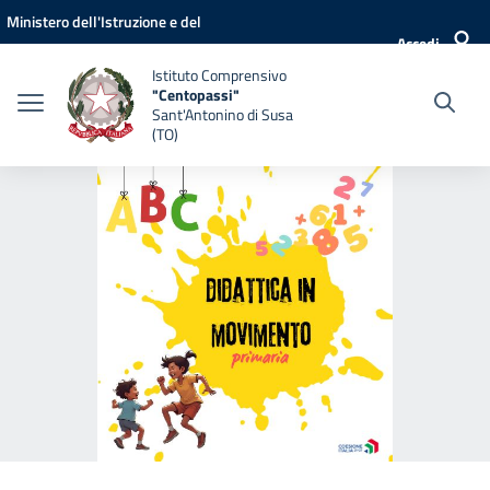
Vai ai contenuti
Vai al menu di navigazione
Vai al footer
Ministero dell'Istruzione e del
Accedi
Merito
Istituto Comprensivo
"Centopassi"
Sant'Antonino di Susa
(TO)