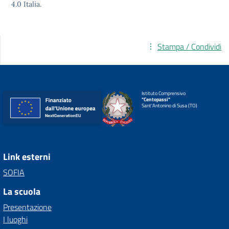
4.0
Italia.
Stampa / Condividi
Istituto Comprensivo
"Centopassi"
Sant'Antonino di Susa (TO)
Link esterni
SOFIA
La scuola
Presentazione
I luoghi