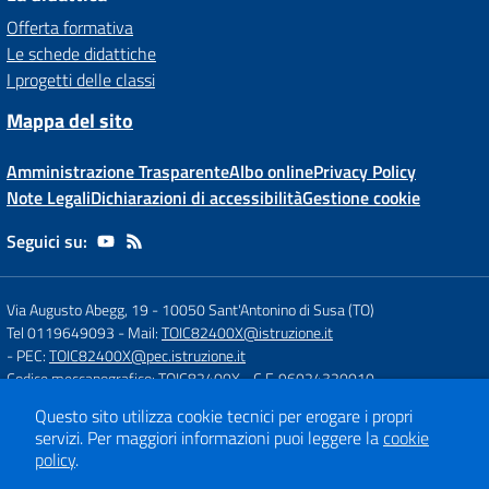
Offerta formativa
Le schede didattiche
I progetti delle classi
Mappa del sito
Amministrazione Trasparente
Albo online
Privacy Policy
Note Legali
Dichiarazioni di accessibilità
Gestione cookie
Seguici su:
Via Augusto Abegg, 19
-
10050 Sant'Antonino di Susa (TO)
Tel 0119649093
- Mail:
TOIC82400X@istruzione.it
- PEC:
TOIC82400X@pec.istruzione.it
Codice meccanografico: TOIC82400X
- C.F. 96024320010
Questo sito utilizza cookie tecnici per erogare i propri
servizi.
Per maggiori informazioni puoi leggere la
cookie
Concept & Design by
Designers Italia
policy
.
Sito web realizzato con CMS
SCUOLASTICO