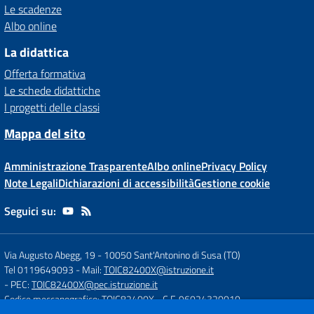
Le scadenze
Albo online
La didattica
Offerta formativa
Le schede didattiche
I progetti delle classi
Mappa del sito
Amministrazione Trasparente
Albo online
Privacy Policy
Note Legali
Dichiarazioni di accessibilità
Gestione cookie
Seguici su:
Via Augusto Abegg, 19
-
10050 Sant'Antonino di Susa (TO)
Tel 0119649093
- Mail:
TOIC82400X@istruzione.it
- PEC:
TOIC82400X@pec.istruzione.it
Codice meccanografico: TOIC82400X
- C.F. 96024320010