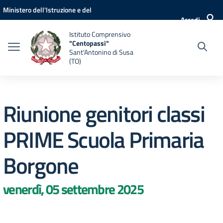
Vai ai contenuti
Vai al menu di navigazione
Vai al footer
Ministero dell'Istruzione e del
Accedi
Merito
Istituto Comprensivo
"Centopassi"
Sant'Antonino di Susa
(TO)
Riunione genitori classi
PRIME Scuola Primaria
Borgone
venerdì, 05 settembre 2025