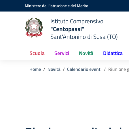
Vai ai contenuti
Vai al menu di navigazione
Vai al footer
Ministero dell'Istruzione e del Merito
Istituto Comprensivo
"Centopassi"
Sant'Antonino di Susa (TO)
Scuola
Servizi
Novità
Didattica
Home
Novità
Calendario eventi
Riunione g