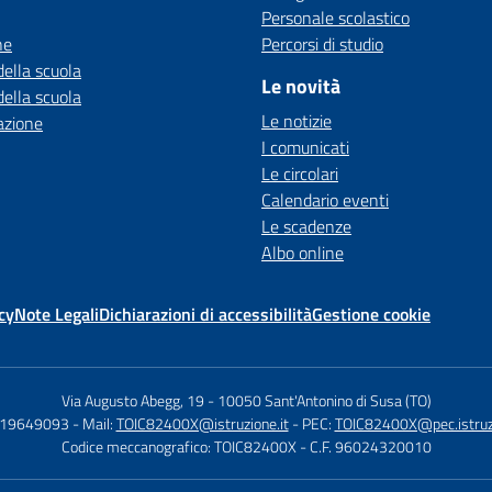
Personale scolastico
ne
Percorsi di studio
della scuola
Le novità
della scuola
Le notizie
azione
I comunicati
Le circolari
Calendario eventi
Le scadenze
Albo online
cy
Note Legali
Dichiarazioni di accessibilità
Gestione cookie
Via Augusto Abegg, 19
-
10050 Sant'Antonino di Susa (TO)
119649093
- Mail:
TOIC82400X@istruzione.it
- PEC:
TOIC82400X@pec.istruzi
Codice meccanografico: TOIC82400X
- C.F. 96024320010