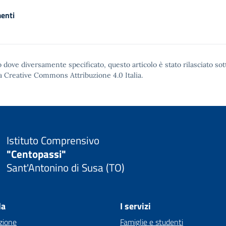
enti
 dove diversamente specificato, questo articolo è stato rilasciato sot
a Creative Commons Attribuzione 4.0
Italia.
Istituto Comprensivo
"Centopassi"
Sant'Antonino di Susa (TO)
la
I servizi
zione
Famiglie e studenti