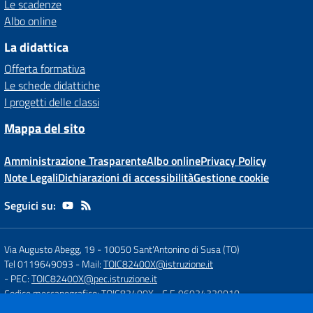
Le scadenze
Albo online
La didattica
Offerta formativa
Le schede didattiche
I progetti delle classi
Mappa del sito
Amministrazione Trasparente
Albo online
Privacy Policy
Note Legali
Dichiarazioni di accessibilità
Gestione cookie
Seguici su:
Via Augusto Abegg, 19
-
10050 Sant'Antonino di Susa (TO)
Tel 0119649093
- Mail:
TOIC82400X@istruzione.it
- PEC:
TOIC82400X@pec.istruzione.it
Codice meccanografico: TOIC82400X
- C.F. 96024320010