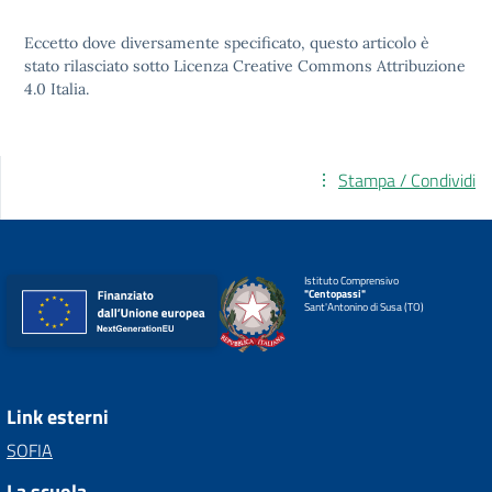
Eccetto dove diversamente specificato, questo articolo è
stato rilasciato sotto
Licenza Creative Commons Attribuzione
4.0
Italia.
Stampa / Condividi
Istituto Comprensivo
"Centopassi"
Sant'Antonino di Susa (TO)
Link esterni
SOFIA
La scuola