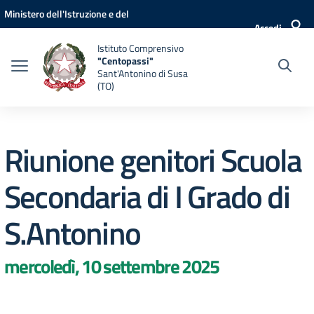
Vai ai contenuti
Vai al menu di navigazione
Vai al footer
Ministero dell'Istruzione e del
Accedi
Merito
Istituto Comprensivo
"Centopassi"
Sant'Antonino di Susa
(TO)
Riunione genitori Scuola
Secondaria di I Grado di
S.Antonino
mercoledì, 10 settembre 2025