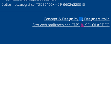
Codice meccanografico: TOIC82400X
- C.F. 96024320010
Concept & Design by
Designers Italia
Sito web realizzato con CMS
SCUOLASTICO