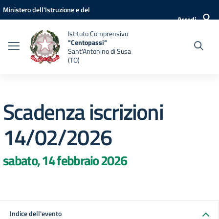
Vai ai contenuti
Vai al menu di navigazione
Vai al footer
Ministero dell'Istruzione e del
Accedi
Merito
Istituto Comprensivo
"Centopassi"
Sant'Antonino di Susa
(TO)
Scadenza iscrizioni
14/02/2026
sabato, 14 febbraio 2026
Indice dell'evento