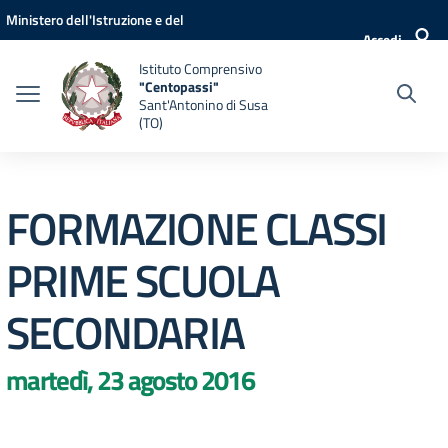
Vai ai contenuti
Vai al menu di navigazione
Vai al footer
Ministero dell'Istruzione e del
Accedi
Merito
Istituto Comprensivo
"Centopassi"
Sant'Antonino di Susa
(TO)
FORMAZIONE CLASSI
PRIME SCUOLA
SECONDARIA
martedì, 23 agosto 2016