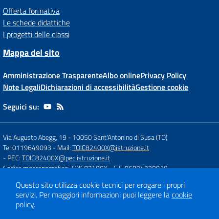
Offerta formativa
Le schede didattiche
I progetti delle classi
Mappa del sito
Amministrazione Trasparente
Albo online
Privacy Policy
Note Legali
Dichiarazioni di accessibilità
Gestione cookie
Seguici su:
Via Augusto Abegg, 19
-
10050 Sant'Antonino di Susa (TO)
Tel 0119649093
- Mail:
TOIC82400X@istruzione.it
- PEC:
TOIC82400X@pec.istruzione.it
Codice meccanografico: TOIC82400X
- C.F. 96024320010
Questo sito utilizza cookie tecnici per erogare i propri
servizi.
Per maggiori informazioni puoi leggere la
cookie
Concept & Design by
Designers Italia
policy
.
Sito web realizzato con CMS
SCUOLASTICO