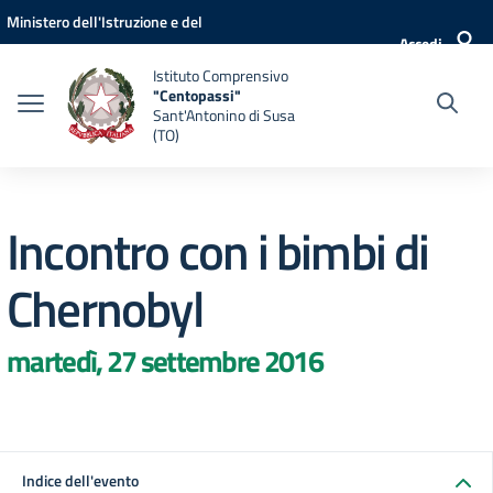
Vai ai contenuti
Vai al menu di navigazione
Vai al footer
Ministero dell'Istruzione e del
Accedi
Merito
Istituto Comprensivo
"Centopassi"
Sant'Antonino di Susa
(TO)
Incontro con i bimbi di
Chernobyl
martedì, 27 settembre 2016
Indice dell'evento