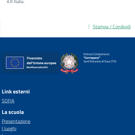
4.0
Italia.
Stampa / Condividi
Istituto Comprensivo
"Centopassi"
Sant'Antonino di Susa (TO)
Link esterni
SOFIA
La scuola
Presentazione
I luoghi