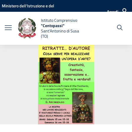
Vai ai contenuti
Vai al menu di navigazione
Vai al footer
Ministero dell'Istruzione e del
Accedi
Merito
Istituto Comprensivo
"Centopassi"
Sant'Antonino di Susa
(TO)