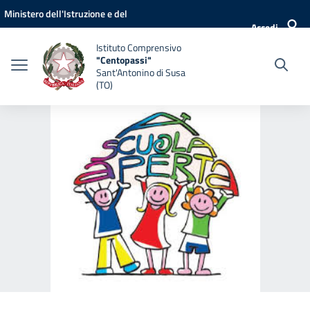
Vai ai contenuti
Vai al menu di navigazione
Vai al footer
Ministero dell'Istruzione e del
Accedi
Merito
Istituto Comprensivo
"Centopassi"
Sant'Antonino di Susa
(TO)