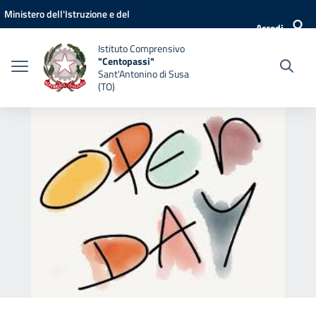
Vai ai contenuti
Vai al menu di navigazione
Vai al footer
Ministero dell'Istruzione e del
Accedi
Merito
Istituto Comprensivo
"Centopassi"
Sant'Antonino di Susa
(TO)