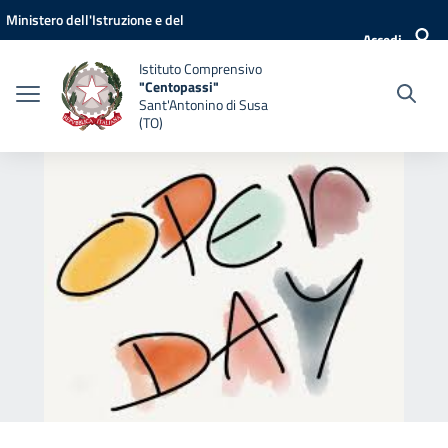
Vai ai contenuti
Vai al menu di navigazione
Vai al footer
Ministero dell'Istruzione e del
Accedi
Merito
Istituto Comprensivo
"Centopassi"
Sant'Antonino di Susa
(TO)