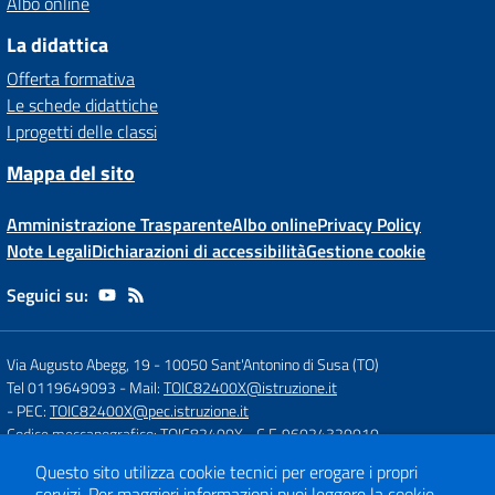
Albo online
La didattica
Offerta formativa
Le schede didattiche
I progetti delle classi
Mappa del sito
Amministrazione Trasparente
Albo online
Privacy Policy
Note Legali
Dichiarazioni di accessibilità
Gestione cookie
Seguici su:
Via Augusto Abegg, 19
-
10050 Sant'Antonino di Susa (TO)
Tel 0119649093
- Mail:
TOIC82400X@istruzione.it
- PEC:
TOIC82400X@pec.istruzione.it
Codice meccanografico: TOIC82400X
- C.F. 96024320010
Questo sito utilizza cookie tecnici per erogare i propri
servizi.
Per maggiori informazioni puoi leggere la
cookie