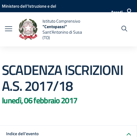
Vai ai contenuti
Vai al menu di navigazione
Vai al footer
Ministero dell'Istruzione e del
Accedi
Merito
Istituto Comprensivo
"Centopassi"
Sant'Antonino di Susa
(TO)
SCADENZA ISCRIZIONI
A.S. 2017/18
lunedì, 06 febbraio 2017
Indice dell'evento