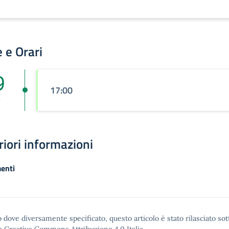
 e Orari
9
17:00
r
riori informazioni
enti
 dove diversamente specificato, questo articolo è stato rilasciato sot