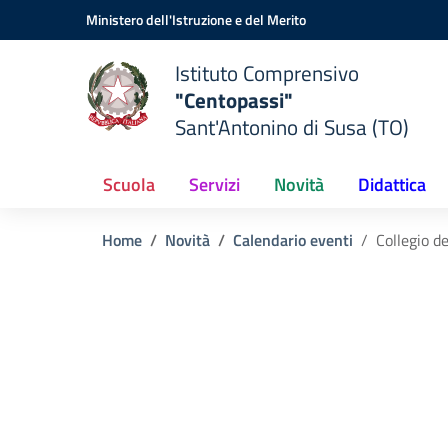
Vai ai contenuti
Vai al menu di navigazione
Vai al footer
Ministero dell'Istruzione e del Merito
Istituto Comprensivo
"Centopassi"
Sant'Antonino di Susa (TO)
Scuola
Servizi
Novità
Didattica
Home
Novità
Calendario eventi
Collegio d