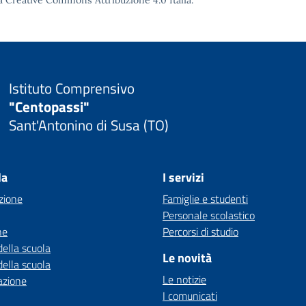
a Creative Commons Attribuzione 4.0
Italia.
Istituto Comprensivo
"Centopassi"
Sant'Antonino di Susa (TO)
la
I servizi
zione
Famiglie e studenti
Personale scolastico
ne
Percorsi di studio
della scuola
Le novità
della scuola
Le notizie
azione
I comunicati