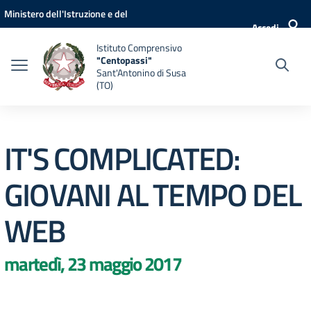
Vai ai contenuti
Vai al menu di navigazione
Vai al footer
Ministero dell'Istruzione e del
Accedi
Merito
Istituto Comprensivo
"Centopassi"
Sant'Antonino di Susa
(TO)
IT'S COMPLICATED:
GIOVANI AL TEMPO DEL
WEB
martedì, 23 maggio 2017