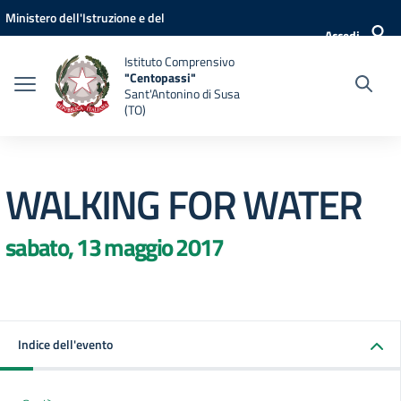
Vai ai contenuti
Vai al menu di navigazione
Vai al footer
Ministero dell'Istruzione e del
Accedi
Merito
Istituto Comprensivo
"Centopassi"
Sant'Antonino di Susa
(TO)
WALKING FOR WATER
sabato, 13 maggio 2017
Indice dell'evento