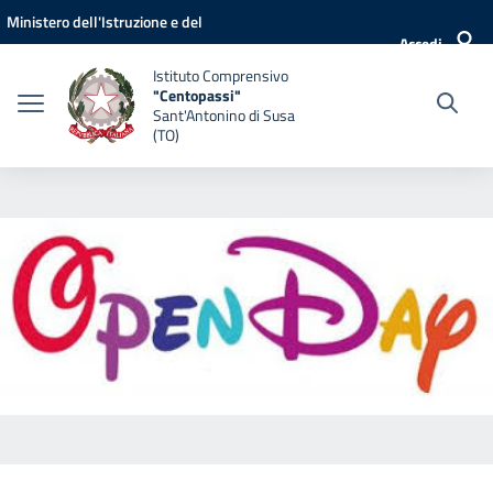
Vai ai contenuti
Vai al menu di navigazione
Vai al footer
Ministero dell'Istruzione e del
Accedi
Merito
Istituto Comprensivo
"Centopassi"
Sant'Antonino di Susa
(TO)