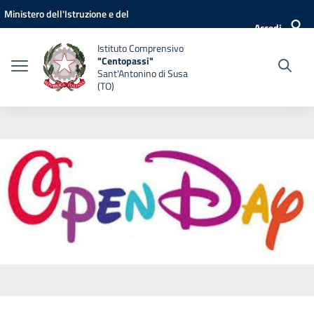
Vai ai contenuti
Vai al menu di navigazione
Vai al footer
Ministero dell'Istruzione e del
Accedi
Merito
Istituto Comprensivo
"Centopassi"
Sant'Antonino di Susa
(TO)