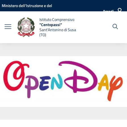
Vai ai contenuti
Vai al menu di navigazione
Vai al footer
Ministero dell'Istruzione e del
Accedi
Merito
Istituto Comprensivo
"Centopassi"
Sant'Antonino di Susa
(TO)