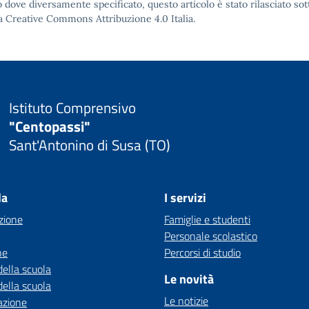
 dove diversamente specificato, questo articolo è stato rilasciato sot
a Creative Commons Attribuzione 4.0
Italia.
Istituto Comprensivo
"Centopassi"
Sant'Antonino di Susa (TO)
la
I servizi
zione
Famiglie e studenti
Personale scolastico
ne
Percorsi di studio
della scuola
Le novità
della scuola
Le notizie
azione