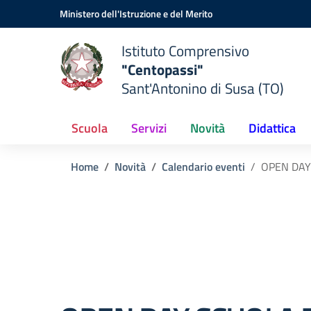
Vai ai contenuti
Vai al menu di navigazione
Vai al footer
Ministero dell'Istruzione e del Merito
Istituto Comprensivo
"Centopassi"
Sant'Antonino di Susa (TO)
Scuola
Servizi
Novità
Didattica
Home
Novità
Calendario eventi
OPEN DAY