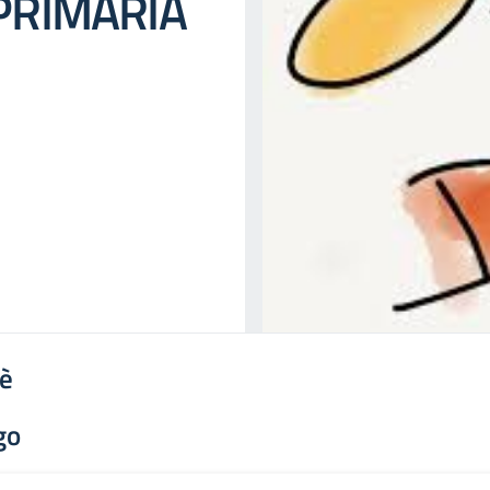
PRIMARIA
'è
go