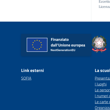
Eccetto
Licenz
Link esterni
La scuo
SOFIA
Presenta
I luoghi
Le perso
I numeri 
Le carte 
Organizz