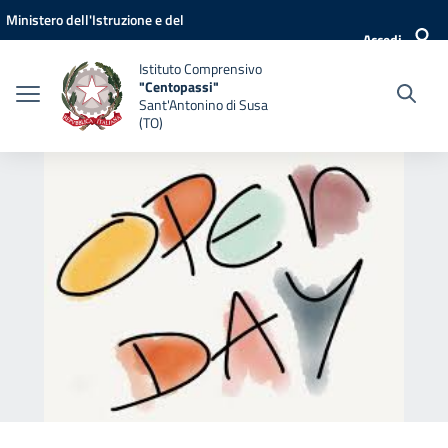
Vai ai contenuti
Vai al menu di navigazione
Vai al footer
Ministero dell'Istruzione e del
Accedi
Merito
Istituto Comprensivo
"Centopassi"
Sant'Antonino di Susa
(TO)