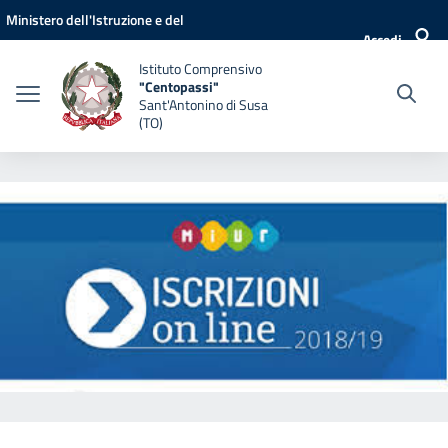
Vai ai contenuti
Vai al menu di navigazione
Vai al footer
Ministero dell'Istruzione e del
Accedi
Merito
Istituto Comprensivo
"Centopassi"
Sant'Antonino di Susa
(TO)