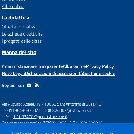
Albo online
La didattica
Offerta formativa
Le schede didattiche
I progetti delle classi
Mappa del sito
Amministrazione Trasparente
Albo online
Privacy Policy
Note Legali
Dichiarazioni di accessibilità
Gestione cookie
Seguici su:
Via Augusto Abegg, 19
-
10050 Sant'Antonino di Susa (TO)
Tel 0119649093
- Mail:
TOIC82400X@istruzione.it
- PEC:
TOIC82400X@pec.istruzione.it
Codice meccanografico: TOIC82400X
- C.F. 96024320010
Questo sito utilizza cookie tecnici per erogare i propri