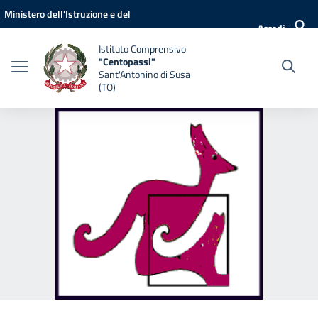
Vai ai contenuti
Vai al menu di navigazione
Vai al footer
Ministero dell'Istruzione e del
Accedi
Merito
Istituto Comprensivo
"Centopassi"
Sant'Antonino di Susa
(TO)