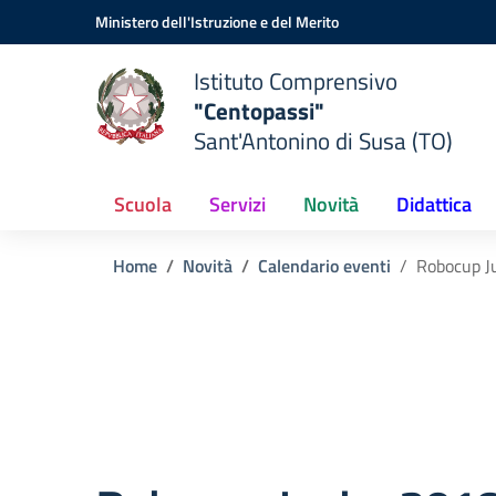
Vai ai contenuti
Vai al menu di navigazione
Vai al footer
Ministero dell'Istruzione e del Merito
Istituto Comprensivo
"Centopassi"
Sant'Antonino di Susa (TO)
Scuola
Servizi
Novità
Didattica
Home
Novità
Calendario eventi
Robocup J