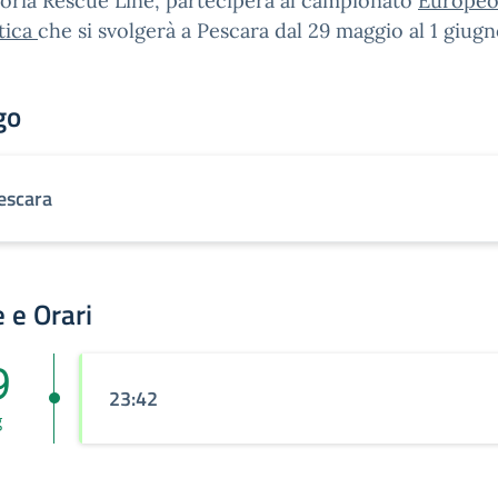
oria Rescue Line, parteciperà al campionato
Europeo
tica
che si svolgerà a Pescara dal 29 maggio al 1 giug
go
escara
 e Orari
9
23:42
g