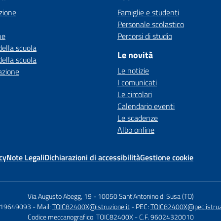
zione
Famiglie e studenti
Personale scolastico
ne
Percorsi di studio
della scuola
Le novità
della scuola
Le notizie
azione
I comunicati
Le circolari
Calendario eventi
Le scadenze
Albo online
cy
Note Legali
Dichiarazioni di accessibilità
Gestione cookie
Via Augusto Abegg, 19
-
10050 Sant'Antonino di Susa (TO)
119649093
- Mail:
TOIC82400X@istruzione.it
- PEC:
TOIC82400X@pec.istruzi
Codice meccanografico: TOIC82400X
- C.F. 96024320010