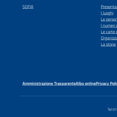
SOFIA
Presenta
I luoghi
Le perso
I numeri 
Le carte 
Organizz
La storia
Amministrazione Trasparente
Albo online
Privacy Poli
Tel 0