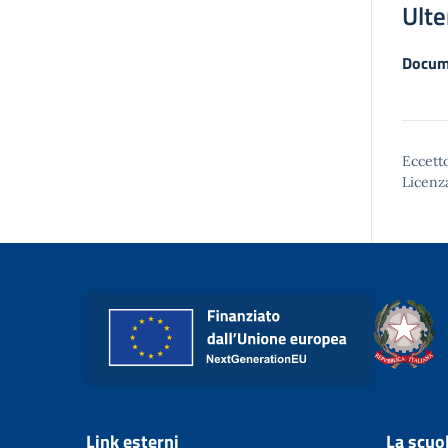
Ulte
Docum
Eccetto
Licenz
Link esterni
La scuo