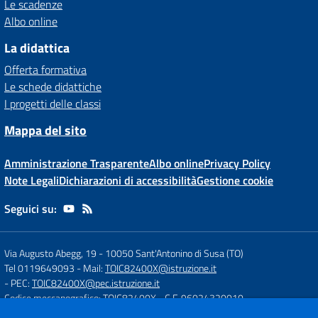
Le scadenze
Albo online
La didattica
Offerta formativa
Le schede didattiche
I progetti delle classi
Mappa del sito
Amministrazione Trasparente
Albo online
Privacy Policy
Note Legali
Dichiarazioni di accessibilità
Gestione cookie
Seguici su:
Via Augusto Abegg, 19
-
10050 Sant'Antonino di Susa (TO)
Tel 0119649093
- Mail:
TOIC82400X@istruzione.it
- PEC:
TOIC82400X@pec.istruzione.it
Codice meccanografico: TOIC82400X
- C.F. 96024320010