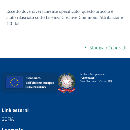
Eccetto dove diversamente specificato, questo articolo è
stato rilasciato sotto
Licenza Creative Commons Attribuzione
4.0
Italia.
Stampa / Condividi
Istituto Comprensivo
"Centopassi"
Sant'Antonino di Susa (TO)
Link esterni
SOFIA
La scuola