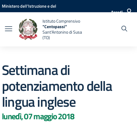
Vai ai contenuti
Vai al menu di navigazione
Vai al footer
Ministero dell'Istruzione e del
Accedi
Merito
Istituto Comprensivo
"Centopassi"
Sant'Antonino di Susa
(TO)
Settimana di
potenziamento della
lingua inglese
lunedì, 07 maggio 2018