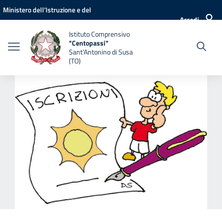
Vai ai contenuti
Vai al menu di navigazione
Vai al footer
Ministero dell'Istruzione e del
Accedi
Merito
Istituto Comprensivo
"Centopassi"
Sant'Antonino di Susa
(TO)