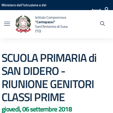
Vai ai contenuti
Vai al menu di navigazione
Vai al footer
Ministero dell'Istruzione e del
Accedi
Merito
Istituto Comprensivo
"Centopassi"
Sant'Antonino di Susa
(TO)
SCUOLA PRIMARIA di
SAN DIDERO -
RIUNIONE GENITORI
CLASSI PRIME
giovedì, 06 settembre 2018