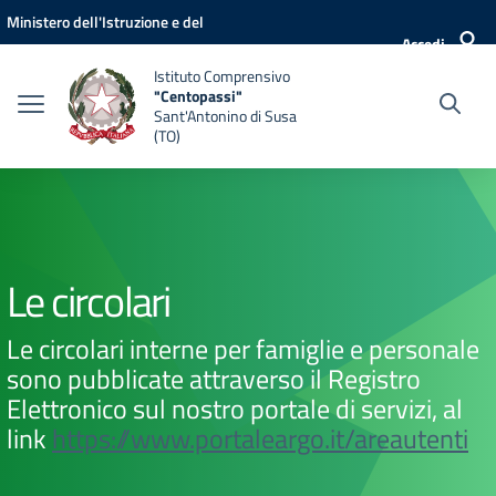
Vai ai contenuti
Vai al menu di navigazione
Vai al footer
Ministero dell'Istruzione e del
Accedi
Merito
Istituto Comprensivo
"Centopassi"
Sant'Antonino di Susa
(TO)
Le circolari
Le circolari interne per famiglie e personale
sono pubblicate attraverso il Registro
Elettronico sul nostro portale di servizi, al
link
https://www.portaleargo.it/areautenti