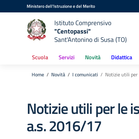
Vai ai contenuti
Vai al menu di navigazione
Vai al footer
Ministero dell'Istruzione e del Merito
Istituto Comprensivo
"Centopassi"
Sant'Antonino di Susa (TO)
Scuola
Servizi
Novità
Didattica
Home
Novità
I comunicati
Notizie utili per
Notizie utili per le i
a.s. 2016/17