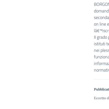
BORGON
domande 
secondar
on line 
lâ€™iscr
II grado 
istituti 
nei ples
funziona
informaz
normativ
Pubblicat
Eccetto d