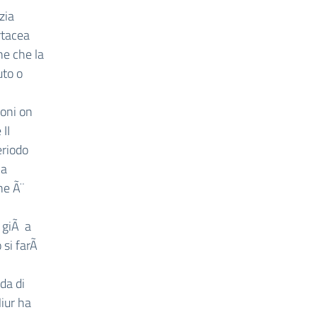
zia
rtacea
ne che la
uto o
oni on
 II
eriodo
la
ne Ã¨
e giÃ a
o si farÃ
da di
Miur ha