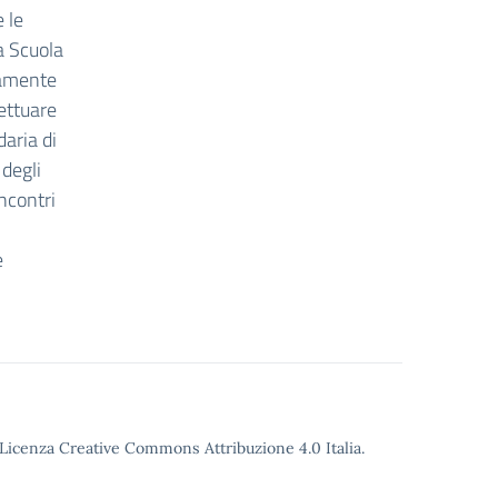
 le
a Scuola
vamente
fettuare
daria di
 degli
incontri
e
Licenza Creative Commons Attribuzione 4.0
Italia.