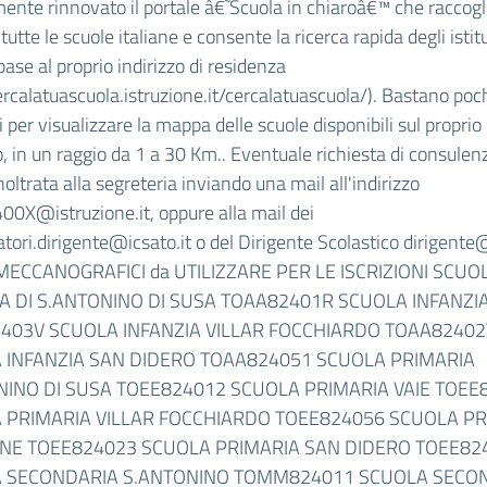
mente rinnovato il portale â€˜Scuola in chiaroâ€™ che raccogli
i tutte le scuole italiane e consente la ricerca rapida degli istitu
base al proprio indirizzo di residenza
cercalatuascuola.istruzione.it/cercalatuascuola/). Bastano poc
 per visualizzare la mappa delle scuole disponibili sul proprio
io, in un raggio da 1 a 30 Km.. Eventuale richiesta di consulen
noltrata alla segreteria inviando una mail all'indirizzo
0X@istruzione.it, oppure alla mail dei
atori.dirigente@icsato.it o del Dirigente Scolastico dirigente
MECCANOGRAFICI da UTILIZZARE PER LE ISCRIZIONI SCUO
IA DI S.ANTONINO DI SUSA TOAA82401R SCUOLA INFANZIA
403V SCUOLA INFANZIA VILLAR FOCCHIARDO TOAA82402
 INFANZIA SAN DIDERO TOAA824051 SCUOLA PRIMARIA
NINO DI SUSA TOEE824012 SCUOLA PRIMARIA VAIE TOEE
 PRIMARIA VILLAR FOCCHIARDO TOEE824056 SCUOLA PR
NE TOEE824023 SCUOLA PRIMARIA SAN DIDERO TOEE82
 SECONDARIA S.ANTONINO TOMM824011 SCUOLA SECO