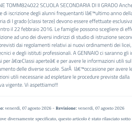
E TOMM824022 SCUOLA SECONDARIA DI II GRADO Anche
di iscrizione degli alunni frequentanti lâ€™ultimo anno dell
ia di I grado (classi terze) devono essere effettuate esclusi
entro il 22 febbraio 2016. Le famiglie possono scegliere di ef
izione ad uno dei diversi indirizzi di studio di istruzione secon
previsti dai regolamenti relativi ai nuovi ordinamenti dei licei,
tecnici e degli istituti professionali. A GENNAIO ci saranno gli 
si per â€œClassi aperteâ€ e per avere le informazioni utili sul
mento delle diverse scuole. SarÃ lâ€™occasione per avere l
ioni utili necessarie ad espletare le procedure previste dalla
a vigente. Vi aspettiamo!!!
o:
venerdì, 07 agosto 2026
-
Revisione:
venerdì, 07 agosto 2026
ove diversamente specificato, questo articolo è stato rilasciato sotto