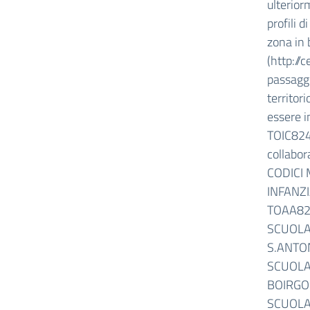
ulterior
profili d
zona in 
(http://
passaggi
territor
essere i
TOIC8240
collabor
CODICI 
INFANZ
TOAA82
SCUOLA
S.ANTO
SCUOLA
BOIRGO
SCUOLA