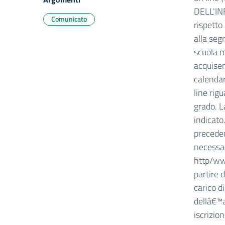
DELL'INF
Comunicato
rispetto
alla seg
scuola m
acquisen
calenda
line rig
grado. L
indicato
precedenz
necessar
http/www
partire 
carico d
dellâ€™a
iscrizio