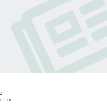
22
rizioni