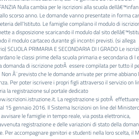
ANZIA Nulla cambia per le iscrizioni alla scuola dellâ€™infan
 allo scorso anno. Le domande vanno presentate in forma ca
reteria dell'Istituto. Le famiglie compilano il modulo di iscrizio
ette a disposizione scaricando il modulo dal sito dellâ€™Istit
do il modulo cartaceo durante gli incontri previsti. (si allega
rio) SCUOLA PRIMARIA E SECONDARIA DI I GRADO Le iscrizi
uardano le classi prime della scuola primaria e secondaria di I e
a domanda di iscrizione potrÃ essere compilata per tutto il p
. Non Ã¨ previsto che le domande arrivate per prime abbiano 
a. Per poter iscrivere i propri figli attraverso il servizio on li
ia la registrazione sul portale dedicato
.iscrizioni.istruzione.it. La registrazione si potrÃ effettuar
dal 15 gennaio 2016. Il Sistema Iscrizioni on line del Minister
i avvisare le famiglie in tempo reale, via posta elettronica,
vvenuta registrazione e delle variazioni di stato della doman
ne. Per accompagnare genitori e studenti nella loro scelta, il 