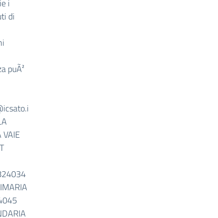
e i
ti di
hi
za puÃ²
@icsato.i
LA
 VAIE
T
824034
IMARIA
4045
NDARIA