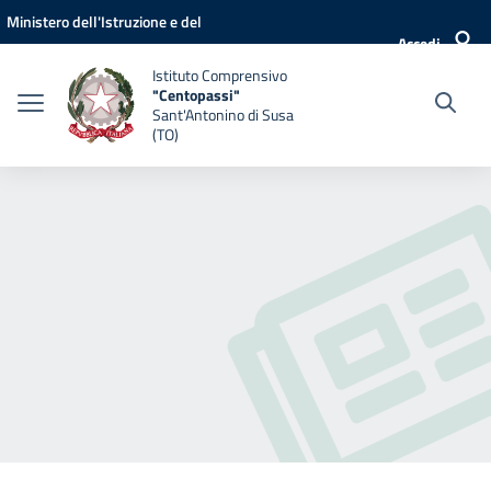
Vai ai contenuti
Vai al menu di navigazione
Vai al footer
Ministero dell'Istruzione e del
Accedi
Merito
Istituto Comprensivo
"Centopassi"
Sant'Antonino di Susa
(TO)