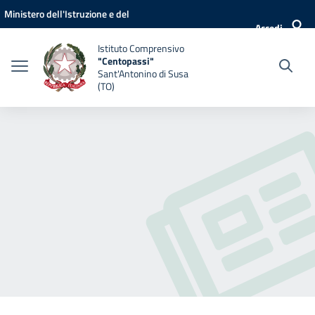
Vai ai contenuti
Vai al menu di navigazione
Vai al footer
Ministero dell'Istruzione e del
Accedi
Merito
Istituto Comprensivo
"Centopassi"
Sant'Antonino di Susa
(TO)