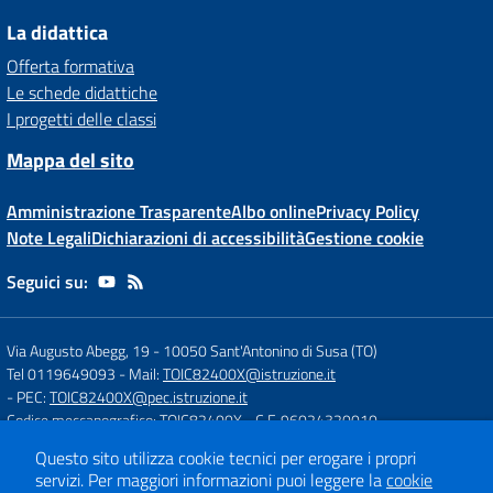
La didattica
Offerta formativa
Le schede didattiche
I progetti delle classi
Mappa del sito
Amministrazione Trasparente
Albo online
Privacy Policy
Note Legali
Dichiarazioni di accessibilità
Gestione cookie
Seguici su:
Via Augusto Abegg, 19
-
10050 Sant'Antonino di Susa (TO)
Tel 0119649093
- Mail:
TOIC82400X@istruzione.it
- PEC:
TOIC82400X@pec.istruzione.it
Codice meccanografico: TOIC82400X
- C.F. 96024320010
Questo sito utilizza cookie tecnici per erogare i propri
servizi.
Per maggiori informazioni puoi leggere la
cookie
Concept & Design by
Designers Italia