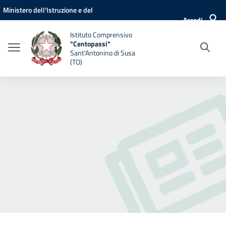
Vai ai contenuti
Vai al menu di navigazione
Vai al footer
Ministero dell'Istruzione e del
Accedi
Merito
Istituto Comprensivo
"Centopassi"
Sant'Antonino di Susa
(TO)