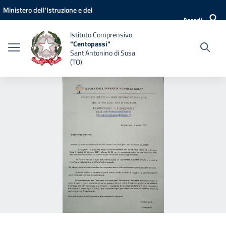
Vai ai contenuti
Vai al menu di navigazione
Vai al footer
Ministero dell'Istruzione e del
Accedi
Merito
Istituto Comprensivo
"Centopassi"
Sant'Antonino di Susa
(TO)