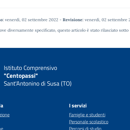
o:
venerdì, 02 settembre 2022
-
Revisione:
venerdì, 02 settembre 
ove diversamente specificato, questo articolo è stato rilasciato sotto
Istituto Comprensivo
"Centopassi"
Sant'Antonino di Susa (TO)
la
I servizi
zione
Famiglie e studenti
Personale scolastico
ne
Percorsi di studio