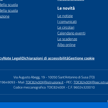
della scuola
Le novità
della scuola
Le notizie
azione
I comunicati
Le circolari
Calendario eventi
Le scadenze
Albo online
cy
Note Legali
Dichiarazioni di accessibilità
Gestione cookie
Via Augusto Abegg, 19
-
10050 Sant'Antonino di Susa (TO)
119649093
- Mail:
TOIC82400X@istruzione.it
- PEC:
TOIC82400X@pec.istruzi
Codice meccanografico: TOIC82400X
- C.F. 96024320010
Sito w