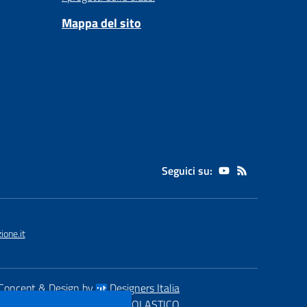
Mappa del sito
Seguici su:
one.it
Concept & Design by
Designers Italia
eb realizzato con CMS
SCUOLASTICO