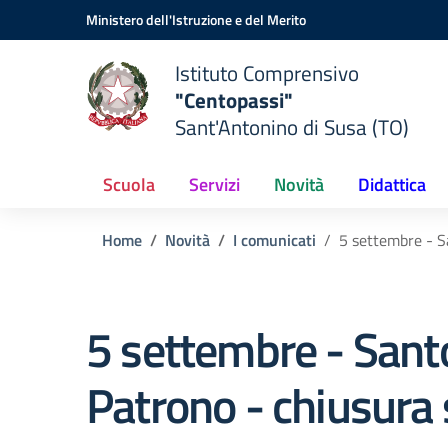
Vai ai contenuti
Vai al menu di navigazione
Vai al footer
Ministero dell'Istruzione e del Merito
Istituto Comprensivo
"Centopassi"
Sant'Antonino di Susa (TO)
Scuola
Servizi
Novità
Didattica
Home
Novità
I comunicati
5 settembre - S
5 settembre - Sant
Patrono - chiusura 