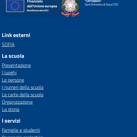
"Centopassi"
Sant'Antonino di Susa (TO)
Link esterni
SOFIA
La scuola
Presentazione
I luoghi
Le persone
I numeri della scuola
Le carte della scuola
Organizzazione
La storia
I servizi
Famiglie e studenti