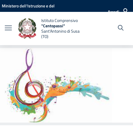
Vai ai contenuti
Vai al menu di navigazione
Vai al footer
Ministero dell'Istruzione e del
Accedi
Merito
Istituto Comprensivo
"Centopassi"
Sant'Antonino di Susa
(TO)