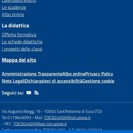
Calendario eventi
Le scadenze
Albo online
La didattica
Offerta formativa
Le schede didattiche
I progetti delle classi
Mappa del sito
Amministrazione Trasparente
Albo online
Privacy Policy
Note Legali
Dichiarazioni di accessibilità
Gestione cookie
Seguici su:
Via Augusto Abegg, 19
-
10050 Sant'Antonino di Susa (TO)
Tel 0119649093
- Mail:
TOIC82400X@istruzione.it
- PEC:
TOIC82400X@pec.istruzione.it
Codice meccanografico: TOIC82400X
- C.F. 96024320010