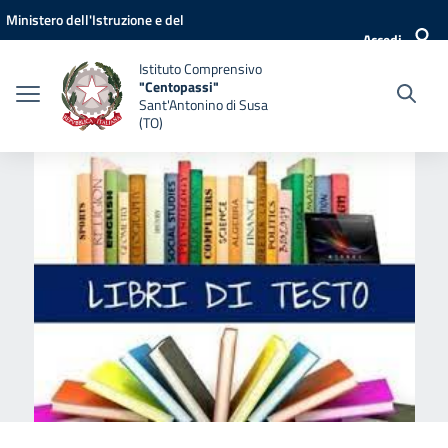
Vai ai contenuti
Vai al menu di navigazione
Vai al footer
Ministero dell'Istruzione e del
Accedi
Merito
Istituto Comprensivo
"Centopassi"
Sant'Antonino di Susa
(TO)