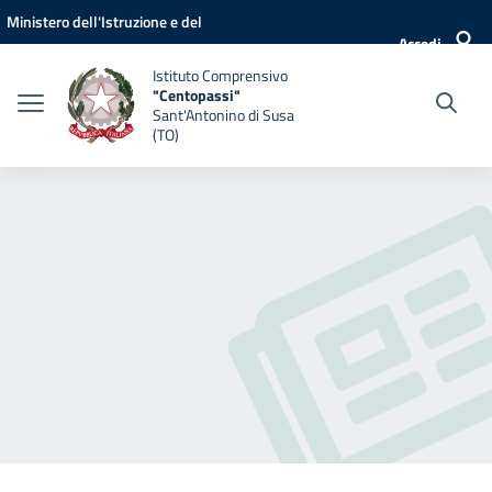
Vai ai contenuti
Vai al menu di navigazione
Vai al footer
Ministero dell'Istruzione e del
Accedi
Merito
Istituto Comprensivo
"Centopassi"
Sant'Antonino di Susa
(TO)